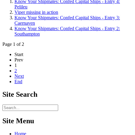
Know Your Shipmates: Confed Capital Ships - Entry 4:
Pelileu
Viper missing in action
Know Your Shipmates: Confed Capital Ships - Entry 3:
Caernaven
Know Your Shipmates: Confed Capital Ships - Entry 2:
Southampton
Page 1 of 2
Start
Prev
1
2
Next
End
Site
Search
Site Menu
Home