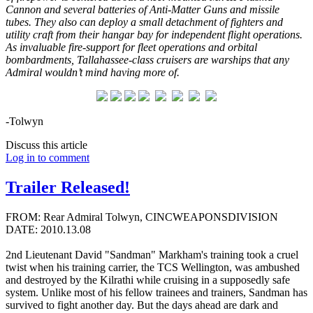
Cannon and several batteries of Anti-Matter Guns and missile
tubes. They also can deploy a small detachment of fighters and
utility craft from their hangar bay for independent flight operations.
As invaluable fire-support for fleet operations and orbital
bombardments, Tallahassee-class cruisers are warships that any
Admiral wouldn’t mind having more of.
-Tolwyn
Discuss this article
Log in to comment
Trailer Released!
FROM: Rear Admiral Tolwyn, CINCWEAPONSDIVISION
DATE: 2010.13.08
2nd Lieutenant David "Sandman" Markham's training took a cruel
twist when his training carrier, the TCS Wellington, was ambushed
and destroyed by the Kilrathi while cruising in a supposedly safe
system. Unlike most of his fellow trainees and trainers, Sandman has
survived to fight another day. But the days ahead are dark and