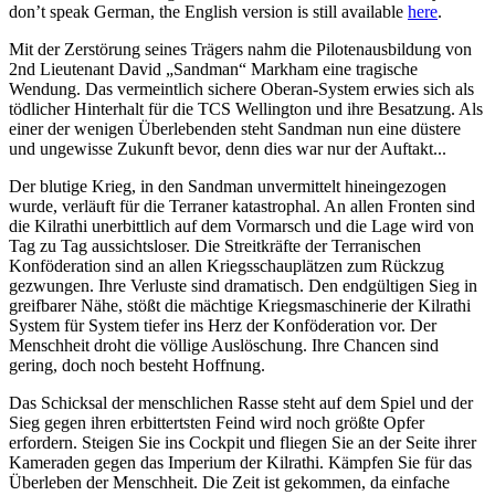
don’t speak German, the English version is still available
here
.
Mit der Zerstörung seines Trägers nahm die Pilotenausbildung von
2nd Lieutenant David „Sandman“ Markham eine tragische
Wendung. Das vermeintlich sichere Oberan-System erwies sich als
tödlicher Hinterhalt für die TCS Wellington und ihre Besatzung. Als
einer der wenigen Überlebenden steht Sandman nun eine düstere
und ungewisse Zukunft bevor, denn dies war nur der Auftakt...
Der blutige Krieg, in den Sandman unvermittelt hineingezogen
wurde, verläuft für die Terraner katastrophal. An allen Fronten sind
die Kilrathi unerbittlich auf dem Vormarsch und die Lage wird von
Tag zu Tag aussichtsloser. Die Streitkräfte der Terranischen
Konföderation sind an allen Kriegsschauplätzen zum Rückzug
gezwungen. Ihre Verluste sind dramatisch. Den endgültigen Sieg in
greifbarer Nähe, stößt die mächtige Kriegsmaschinerie der Kilrathi
System für System tiefer ins Herz der Konföderation vor. Der
Menschheit droht die völlige Auslöschung. Ihre Chancen sind
gering, doch noch besteht Hoffnung.
Das Schicksal der menschlichen Rasse steht auf dem Spiel und der
Sieg gegen ihren erbittertsten Feind wird noch größte Opfer
erfordern. Steigen Sie ins Cockpit und fliegen Sie an der Seite ihrer
Kameraden gegen das Imperium der Kilrathi. Kämpfen Sie für das
Überleben der Menschheit. Die Zeit ist gekommen, da einfache