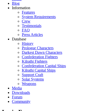
Blog
Information
Features
System Requirements
Crew
Testimonials
FAQ
Press Articles
Database
History
Prologue Characters
Darkest Dawn Characters
Confederation Fighters
Kilrathi Fighters
Confederation Capital Ships
Kilrathi Capital Ships
Support Craft
Solar Systems
Weapons
Media
Downloads
Forum
Community