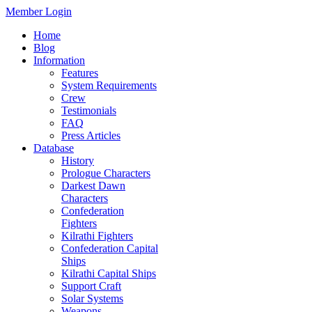
Member Login
Home
Blog
Information
Features
System Requirements
Crew
Testimonials
FAQ
Press Articles
Database
History
Prologue Characters
Darkest Dawn
Characters
Confederation
Fighters
Kilrathi Fighters
Confederation Capital
Ships
Kilrathi Capital Ships
Support Craft
Solar Systems
Weapons