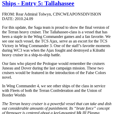
Ships - Entry 5: Tallahassee
FROM: Rear Admiral Tolwyn, CINCWEAPONSDIVISION
DATE: 2010.24.09
For this update, the Saga team is proud to show the final version of
the Terran heavy cruiser. The Tallahassee-class is a vessel that has
been a staple in the Wing Commander games and a fan favorite. We
see one such vessel, the TCS Ajax, serve as an escort for the TCS
Victory in Wing Commander 3. One of the staff’s favorite moments
during WC3 was when the Ajax fought and destroyed a Kilrathi
heavy cruiser in a ship-to-ship battle.
Our fans who played the Prologue would remember the cruisers
Juneau and Dover during the last campaign mission. These two
cruisers would be featured in the introduction of the False Colors
novel.
In Wing Commander 4, we see other ships of the class in service
with Fleets of both the Terran Confederation and the Union of
Border Worlds
The Terran heavy cruiser is a powerful vessel that can take and dish
out considerable amounts of punishment. Its “brute force” concept
of firepower is centered about a keel-mounted Mk III Plasma