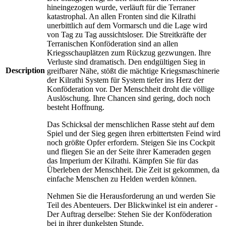
hineingezogen wurde, verläuft für die Terraner
katastrophal. An allen Fronten sind die Kilrathi
unerbittlich auf dem Vormarsch und die Lage wird
von Tag zu Tag aussichtsloser. Die Streitkräfte der
Terranischen Konföderation sind an allen
Kriegsschauplätzen zum Rückzug gezwungen. Ihre
Verluste sind dramatisch. Den endgültigen Sieg in
Description
greifbarer Nähe, stößt die mächtige Kriegsmaschinerie
der Kilrathi System für System tiefer ins Herz der
Konföderation vor. Der Menschheit droht die völlige
Auslöschung. Ihre Chancen sind gering, doch noch
besteht Hoffnung.
Das Schicksal der menschlichen Rasse steht auf dem
Spiel und der Sieg gegen ihren erbittertsten Feind wird
noch größte Opfer erfordern. Steigen Sie ins Cockpit
und fliegen Sie an der Seite ihrer Kameraden gegen
das Imperium der Kilrathi. Kämpfen Sie für das
Überleben der Menschheit. Die Zeit ist gekommen, da
einfache Menschen zu Helden werden können.
Nehmen Sie die Herausforderung an und werden Sie
Teil des Abenteuers. Der Blickwinkel ist ein anderer -
Der Auftrag derselbe: Stehen Sie der Konföderation
bei in ihrer dunkelsten Stunde.