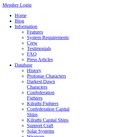
Member Login
Home
Blog
Information
Features
System Requirements
Crew
Testimonials
FAQ
Press Articles
Database
History
Prologue Characters
Darkest Dawn
Characters
Confederation
Fighters
Kilrathi Fighters
Confederation Capital
Ships
Kilrathi Capital Ships
Support Craft
Solar Systems
Weapons