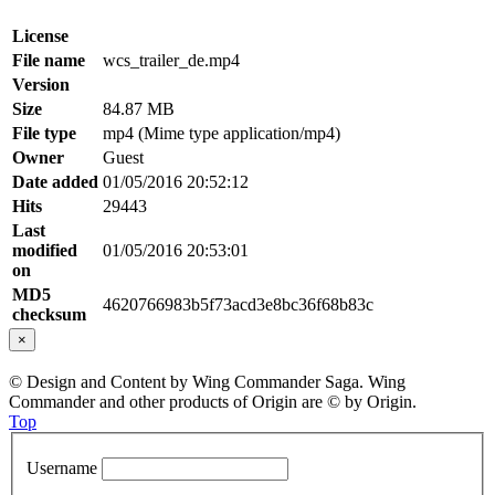
License
File name
wcs_trailer_de.mp4
Version
Size
84.87 MB
File type
mp4 (Mime type application/mp4)
Owner
Guest
Date added
01/05/2016 20:52:12
Hits
29443
Last
modified
01/05/2016 20:53:01
on
MD5
4620766983b5f73acd3e8bc36f68b83c
checksum
×
© Design and Content by Wing Commander Saga. Wing
Commander and other products of Origin are © by Origin.
Top
Username